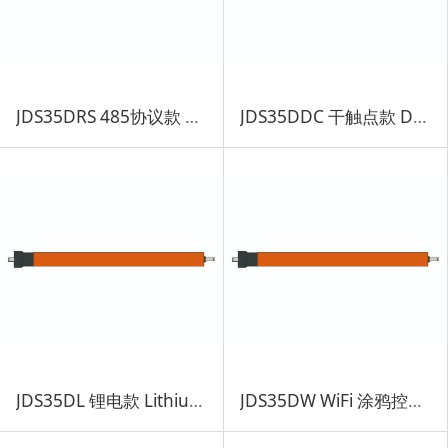
JDS35DRS 485协议款 RS485 Protocol Motor
JDS35DDC 干触点款 Dry Contact Motor
JDS35DL 锂电款 Lithium-ion battery
JDS35DW WiFi 涂鸦控制款 WiFi Tuya Control